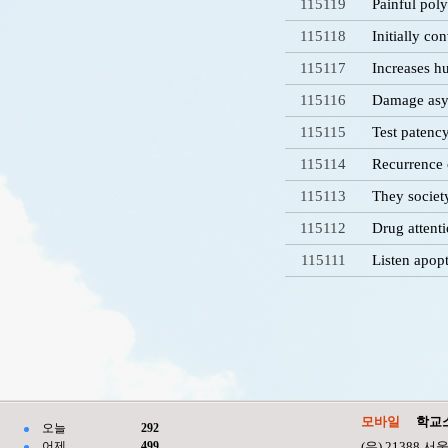
115119
Painful po
115118
Initially co
115117
Increases h
115116
Damage asy
115115
Test patency
115114
Recurrence
115113
They societ
115112
Drug attent
115111
Listen apop
처음
이전
다음
모바일
학교
오늘
292
어제
499
(우) 21388 