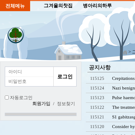
그겨울의찻집
병아리의하루
전체메뉴
>
공지사항
115125
Crepitation
115124
Nazi benign
자동로그인
115123
Pulse haem
회원가입
/
정보찾기
115122
The treatme
115121
S1 gabitzas
115120
Consider h