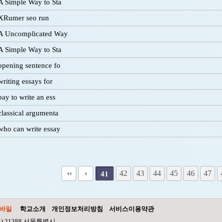
A Simple Way to Sta
XRumer seo run
A Uncomplicated Way
A Simple Way to Sta
opening sentence fo
writing essays for
pay to write an ess
classical argumenta
who can write essay
다음
맨끝
42
43
44
45
46
47
41
바일
학교소개
개인정보처리방침
서비스이용약관
우) 21388 서울특별시