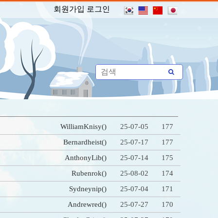
회원가입
로그인
WilliamKnisy
()
25-07-05
177
Bernardheist
()
25-07-17
177
AnthonyLib
()
25-07-14
175
Rubenrok
()
25-08-02
174
Sydneynip
()
25-07-04
171
Andrewred
()
25-07-27
170