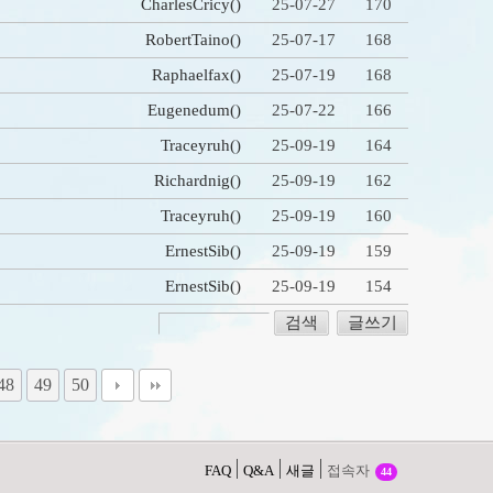
CharlesCricy
()
25-07-27
170
RobertTaino
()
25-07-17
168
Raphaelfax
()
25-07-19
168
Eugenedum
()
25-07-22
166
Traceyruh
()
25-09-19
164
Richardnig
()
25-09-19
162
Traceyruh
()
25-09-19
160
ErnestSib
()
25-09-19
159
ErnestSib
()
25-09-19
154
글쓰기
48
49
50
FAQ
Q&A
새글
접속자
44