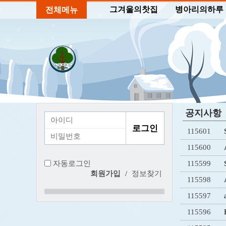
그겨울의찻집
병아리의하루
전체메뉴
공지사항
115601
115600
자동로그인
115599
회원가입
/
정보찾기
115598
115597
115596