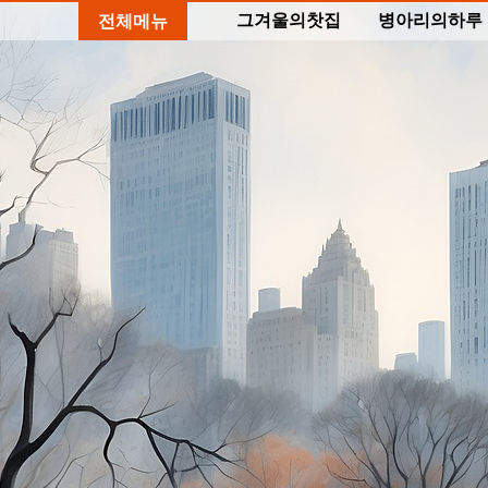
그겨울의찻집
병아리의하루
전체메뉴