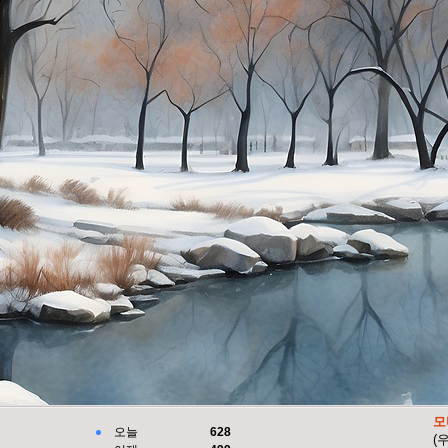
모
오늘
628
(