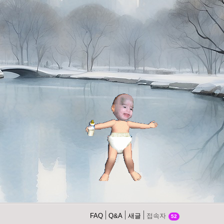
FAQ
Q&A
새글
접속자
52